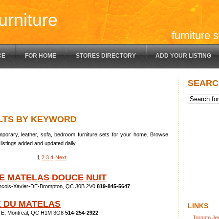
urniture
furniture 
CE
FOR HOME
STORES DIRECTORY
ADD YOUR LISTING
SEARC
LTS BY KEYWORD
porary, leather, sofa, bedroom furniture sets for your home. Browse
listings added and updated daily.
1
2
3
4
Next
DE MATELAS DOUCE NUIT
ancois-Xavier-DE-Brompton, QC J0B 2V0
819-845-5647
 DU MATELAS
LINKS
 E, Montreal, QC H1M 3G8
514-254-2922
Toronto Je