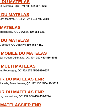
 DU MATELAS
 O, Montreal, QC H2N 2H9
514-381-1260
S DU MATELAS
bert, Montreal, QC H2R 2N1
514-495-3893
 MATELAS
, Repentigny, QC J6A 8B6
450-654-5337
 DU MATELAS
, Joliette, QC J6E 6X6
450-755-4481
 MOBILE DU MATELAS
Saint-Jean-DE-Matha, QC J0K 2S0
450-886-5085
 MULTI MATELAS
e, Repentigny, QC J6A 2T6
450-582-0637
R DU MATELAS ENR
Labelle, Saint-Jerome, QC J7Y 1S5
450-436-3317
R DU MATELAS ENR
ore, Laurentides, QC J0R 1C0
450-439-1244
E MATELASSIER ENR