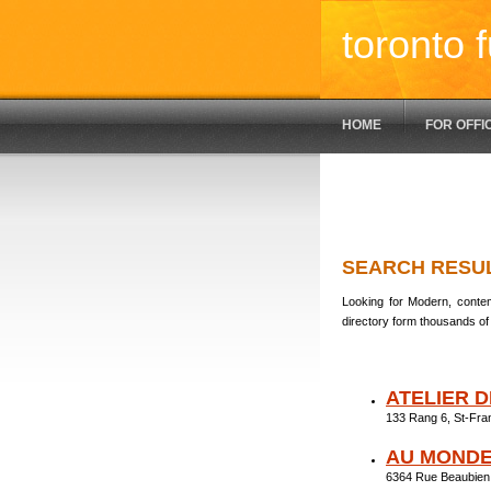
toronto f
HOME
FOR OFFI
SEARCH RESU
Looking for Modern, contem
directory form thousands of 
ATELIER 
133 Rang 6, St-Fr
AU MONDE
6364 Rue Beaubien