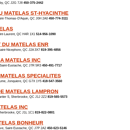
nby, QC J2G 7J8
450-375-2442
U MATELAS ST-HYACINTHE
Saint-Thomas-D'Aquin, QC J0H 2A0
450-774-3111
ELAS
aint-Laurent, QC H4R 1X1
514-956-1090
 DU MATELAS ENR
 Saint-Nicephore, QC J2A 3X7
819-395-4856
 A MATELAS INC
l, Saint-Eustache, QC J7R 5R3
450-491-7717
 MATELAS SPECIALITES
ume, Jonquiere, QC G7X 1Y5
418-547-3560
DE MATELAS LAMPRON
rtier S, Sherbrooke, QC J1J 2Z2
819-565-5573
TELAS INC
Sherbrooke, QC J1L 1C1
819-822-0801
TELAS BONHEUR
uve, Saint-Eustache, QC J7P 2A2
450-623-5146