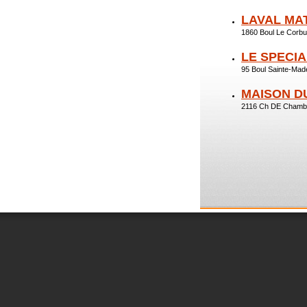
LAVAL MA
1860 Boul Le Corbu
LE SPECI
95 Boul Sainte-Ma
MAISON D
2116 Ch DE Chambl