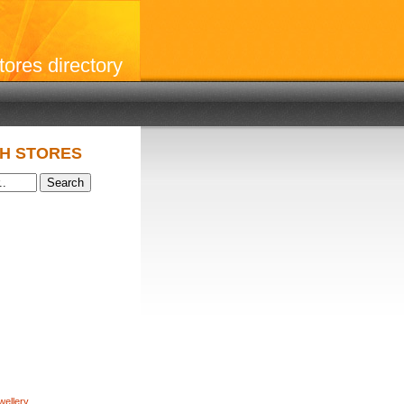
stores directory
H STORES
wellery