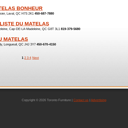
TELAS BONHEUR
sier, Laval, QC H7S 2K1
450-687-7880
ALISTE DU MATELAS
deleine, Cap-DE-LA-Madeleine, QC G8T 3L1
819-379-5680
U MATELAS
y, Longueuil, QC J4J 3Y7
450-670-4150
1
2
3
4
Next
Copyright © 2026 Toronto Furniture |
Contact us
|
Advertising