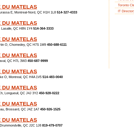
Toronto Cl
 DU MATELAS
IT Director
ourassa E, Montreal-Nord, QC H1H 1L8
514-327-4333
 DU MATELAS
 Lasalle, QC H8N 1Y4
514-364-3333
 DU MATELAS
artin O, Chomedey, QC H7S 1M9
450-688-6111
 DU MATELAS
 Laval, QC H7L 3W3
450-687-9999
 DU MATELAS
ke O, Montreal, QC H4A 1V5
514-483-0040
 DU MATELAS
h, Longueuil, QC J4J 3Y2
450-928-0222
 DU MATELAS
eau, Brossard, QC J4Z 1A7
450-926-1525
 DU MATELAS
, Drummondville, QC J2C 1J8
819-479-0707